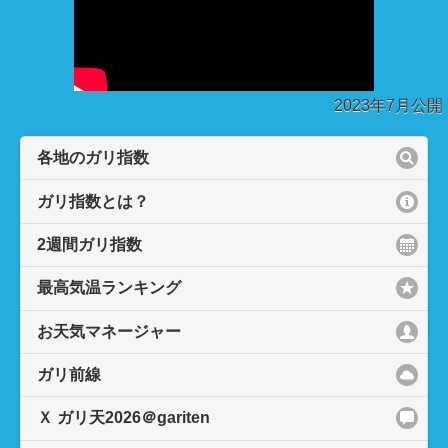
2026年8月4日 6:06
こんにちは！ガリ天マネージャーの石塚絵里子です😀
@eriko.ishizuka きょうは秋田・青森含む東北北部をはじ
め 東北南部・北陸で梅雨明けの発表がありました☀️ 秋田
2023年7月公開
の青空はソーダ味と同じ色🟦 いよいよ暑さも本番です 暑
さ対策にもガリガリ君をぜひ☀️ #gariten #ガリガリ君 #気
各地のガリ指数
click to expand contents
象予報士 #石塚絵里子
2026年8月3日 10:25
ガリ指数とは？
2週間ガリ指数
click to expand contents
愛媛の竹之熊（たけのくま）（@wm_takenokuma ）で
す。 きょうは熊本や久留米など7地点で40℃以上酷暑
日。 松山も37.8℃で観測史上最高気温を更新しました。
最高気温ランキング
今週は西日本中心に厳しい暑さが続く見込みです。 ガリ
活しつつ、こまめな水分補給や冷房の使用など、万全な
お天気マネージャー
熱中症対策を。 #gariten #ガリガリ君
ガリ前線
2026年8月2日 13:03
Ｘ ガリ天2026＠gariten
ガリ天・新人お天気マネージャーの鈴木悠です。 週明け