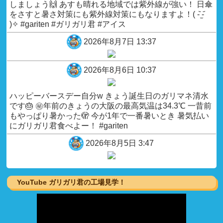
しましょう🙌 あすも晴れる地域では紫外線が強い！ 日傘
をさすと暑さ対策にも紫外線対策にもなりますよ！( -᷅ ̫-᷄
)✧ #gariten #ガリガリ君 #アイス
2026年8月7日 13:37
2026年8月6日 10:37
ハッピーバースデー自分w きょう誕生日のガリマネ清水
です🎂 ㊙️年前のきょうの大阪の最高気温は34.3℃ 一昔前
もやっぱり暑かった🫣 今が1年で一番暑いとき 暑気払い
にガリガリ君食べよー！ #gariten
2026年8月5日 3:47
思い出した！ 思い出したぞ！ これが真夏の日差しだ！☀️
昨日梅雨明け発表があった新潟から 石黒です🌾 久しぶり
YouTube ガリガリ君の工場見学！
のすっきり快晴だ！ 空はやっぱり広いんだな でも日差し
が暑すぎる！ きょうもガツン、と行こう！🍊 #ガリガリ
君#gariten